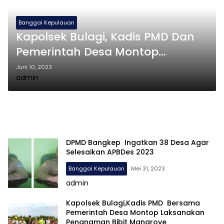
Banggai Kepulauan
Kapolsek Bulagi, Kadis PMD Dan
Pemerintah Desa Montop
Berkolaborasi Tanam Bibit
Juni 10, 2023
admin
Mangrove
DPMD Bangkep Ingatkan 38 Desa Agar
Selesaikan APBDes 2023
Banggai Kepulauan
Mei 31, 2023
admin
Kapolsek Bulagi,Kadis PMD Bersama
Pemerintah Desa Montop Laksanakan
Penanaman Bibit Mangrove