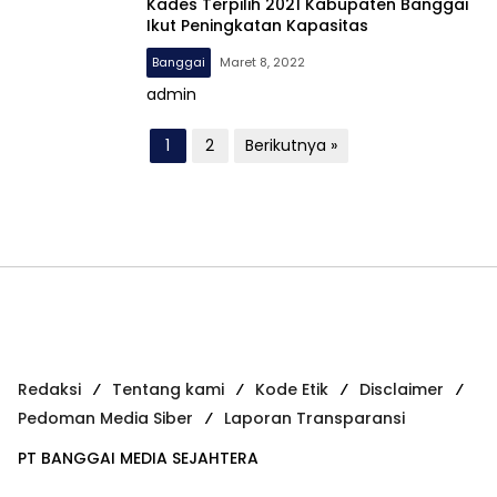
Kades Terpilih 2021 Kabupaten Banggai
Ikut Peningkatan Kapasitas
Banggai
Maret 8, 2022
admin
P
1
2
Berikutnya »
a
g
i
n
a
s
i
Redaksi
Tentang kami
Kode Etik
Disclaimer
p
Pedoman Media Siber
Laporan Transparansi
o
PT BANGGAI MEDIA SEJAHTERA
s