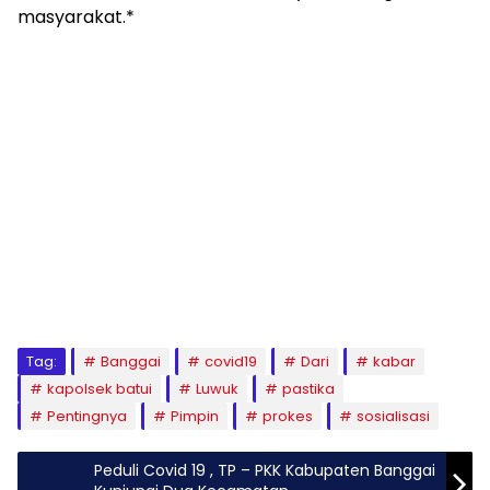
masyarakat.*
Tag:
Banggai
covid19
Dari
kabar
kapolsek batui
Luwuk
pastika
Pentingnya
Pimpin
prokes
sosialisasi
Peduli Covid 19 , TP – PKK Kabupaten Banggai