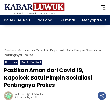
L
a
n
g
KABAR DAERAH
Nasional
Kriminal
Menyapa Nusa
s
u
n
g
k
e
Pastikan Aman dari Covid 19, Kapolsek Batui Pimpin Sosialiasi
k
Pentingnya Prokes
o
Banggai
KABAR DAERAH
n
Pastikan Aman dari Covid 19,
t
e
Kapolsek Batui Pimpin Sosialiasi
n
Pentingnya Prokes
Admin
2 Min Baca
Oktober 12, 2021