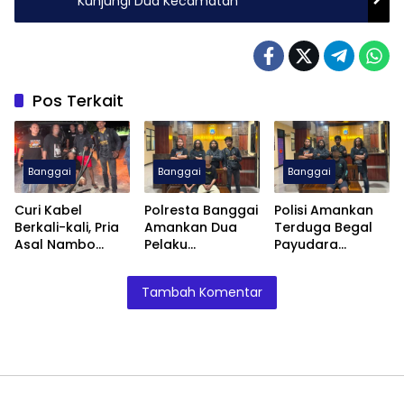
Kunjungi Dua Kecamatan
Pos Terkait
Banggai
Banggai
Banggai
Curi Kabel
Polresta Banggai
Polisi Amankan
Berkali-kali, Pria
Amankan Dua
Terduga Begal
Asal Nambo
Pelaku
Payudara
Diamankan
Pengeroyokan
Terhadap
Polresta Banggai
Anak
Remaja Putri di
Tambah Komentar
Luwuk