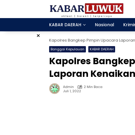
Langsung
ke
konten
KABAR DAERAH
Nasional
Krimi
×
Kapolres Bangkep Pimpin Upacara Laporan
Banggai Kepulauan
KABAR DAERAH
Kapolres Bangkep
Laporan Kenaika
Admin
2 Min Baca
Juli 1, 2022