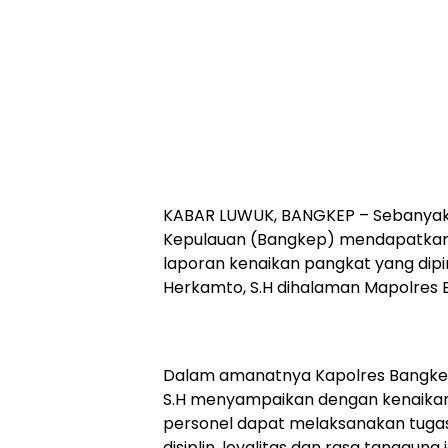
KABAR LUWUK, BANGKEP – Sebanyak 1
Kepulauan (Bangkep) mendapatkan
laporan kenaikan pangkat yang di
Herkamto, S.H dihalaman Mapolres 
Dalam amanatnya Kapolres Bangk
S.H menyampaikan dengan kenaikan 
personel dapat melaksanakan tuga
disiplin, loyalitas dan rasa tanggu