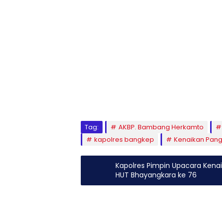
Tag:
AKBP. Bambang Herkamto
kapolres bangkep
Kenaikan Pang
Kapolres Pimpin Upacara Kenai
HUT Bhayangkara ke 76