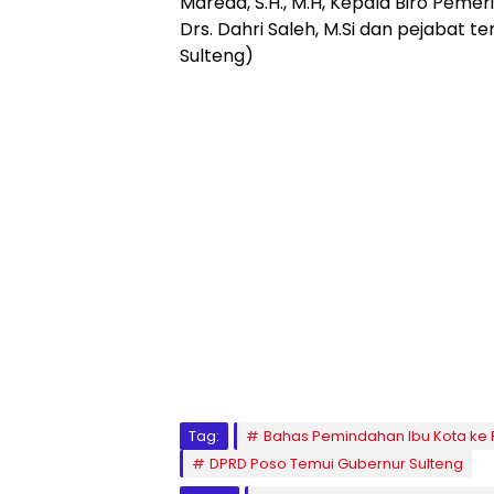
Mareda, S.H., M.H, Kepala Biro Pem
Drs. Dahri Saleh, M.Si dan pejabat t
Sulteng)
Tag:
Bahas Pemindahan Ibu Kota k
DPRD Poso Temui Gubernur Sulteng