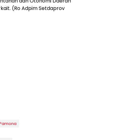
erintahan dan Otonomi Daerah
erkait. (Ro Adpim Setdaprov
e Pamona