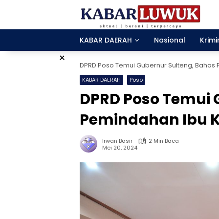
Langsung
ke
konten
KABAR DAERAH
Nasional
Krimi
×
DPRD Poso Temui Gubernur Sulteng, Bahas
KABAR DAERAH
Poso
DPRD Poso Temui 
Pemindahan Ibu 
Irwan Basir
2 Min Baca
Mei 20, 2024