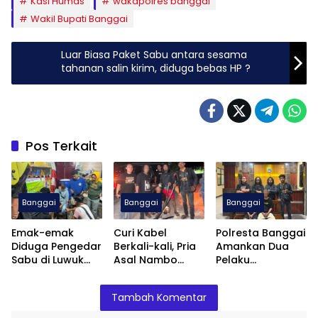
Kasi Humas
wakapolres banggai
Wakil Bupati Banggai
Luar Biasa Paket Sabu antara sesama
tahanan salin kirim, diduga bebas HP ?
Pos Terkait
Banggai
Banggai
Banggai
Emak-emak
Curi Kabel
Polresta Banggai
Diduga Pengedar
Berkali-kali, Pria
Amankan Dua
Sabu di Luwuk
Asal Nambo
Pelaku
Banggai
Diamankan
Pengeroyokan
Ditangkap Polisi
Polresta Banggai
Anak
Tambah Komentar