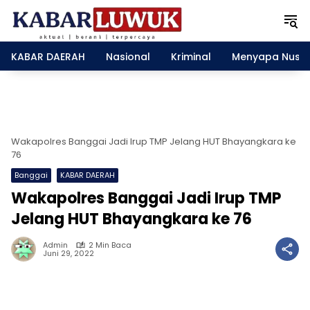
L
a
n
g
KABAR DAERAH
Nasional
Kriminal
Menyapa Nusa
s
u
n
g
k
e
Wakapolres Banggai Jadi Irup TMP Jelang HUT Bhayangkara ke
k
76
o
Banggai
KABAR DAERAH
n
Wakapolres Banggai Jadi Irup TMP
t
e
Jelang HUT Bhayangkara ke 76
n
Admin
2 Min Baca
Juni 29, 2022