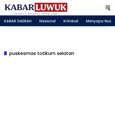
L
a
n
g
KABAR DAERAH
Nasional
Kriminal
Menyapa Nusa
s
u
n
g
k
e
puskesmas totikum selatan
k
o
n
t
e
n