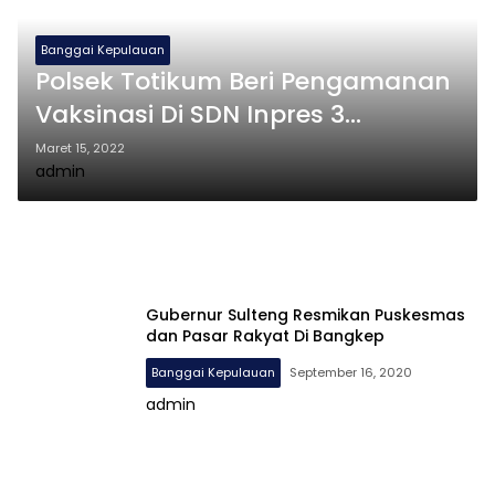
Banggai Kepulauan
Polsek Totikum Beri Pengamanan
Vaksinasi Di SDN Inpres 3
Kalumbatan
Maret 15, 2022
admin
Gubernur Sulteng Resmikan Puskesmas
dan Pasar Rakyat Di Bangkep
Banggai Kepulauan
September 16, 2020
admin