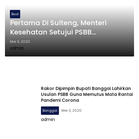
Buol
Pertama Di Sulteng, Menteri
Kesehatan Setujui PSBB
Kabupaten Buol
Mei 9, 2020
admin
Rakor Dipimpin Bupati Banggai Lahirkan
Usulan PSBB Guna Memutus Mata Rantai
Pandemi Corona
Banggai
Mei 3, 2020
admin