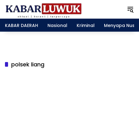
L
a
n
g
KABAR DAERAH
Nasional
Kriminal
Menyapa Nusa
s
u
n
g
k
e
polsek liang
k
o
n
t
e
n