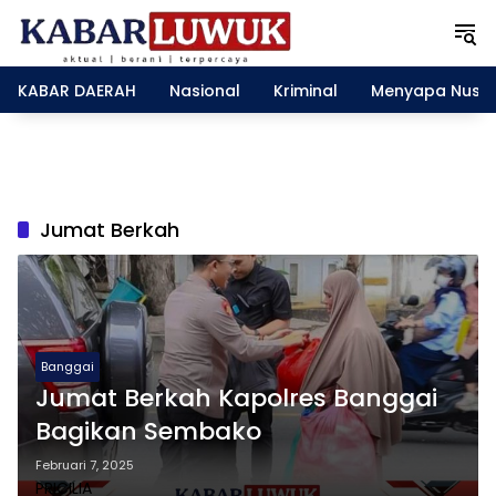
L
a
n
g
KABAR DAERAH
Nasional
Kriminal
Menyapa Nusa
s
u
n
g
k
e
Jumat Berkah
k
o
n
t
e
n
Banggai
Jumat Berkah Kapolres Banggai
Bagikan Sembako
Februari 7, 2025
PRICILIA