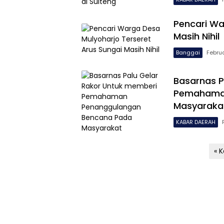
Pencari Wa
Masih Nihil
Banggai
Februa
Basarnas P
Pemahaman
Masyaraka
KABAR DAERAH
Paginasi
« 
pos