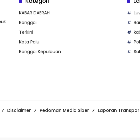
Kategori
La
KABAR DAERAH
Lu
wuk
Banggai
Ba
Terkini
ka
Kota Palu
Po
Banggai Kepulauan
Su
Disclaimer
Pedoman Media Siber
Laporan Transpar