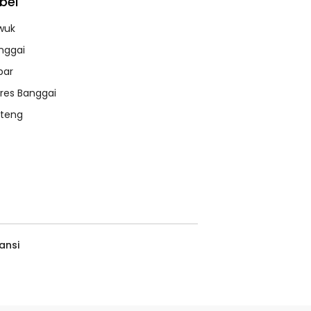
bel
wuk
nggai
bar
lres Banggai
lteng
ansi