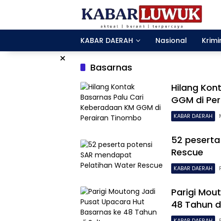
Langsung
ke
konten
KABAR DAERAH
Nasional
Krimi
×
Basarnas
Hilang Kon
GGM di Per
KABAR DAERAH
52 peserta
Rescue
KABAR DAERAH
Parigi Mou
48 Tahun d
KABAR DAERAH