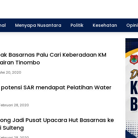
nal
Menyapa Nusantara
Politik
Kesehatan
Opini
tak Basarnas Palu Cari Keberadaan KM
airan Tinombo
Mei 20, 2020
 potensi SAR mendapat Pelatihan Water
Februari 28, 2020
tong Jadi Pusat Upacara Hut Basarnas ke
i Sulteng
Februari 28, 2020