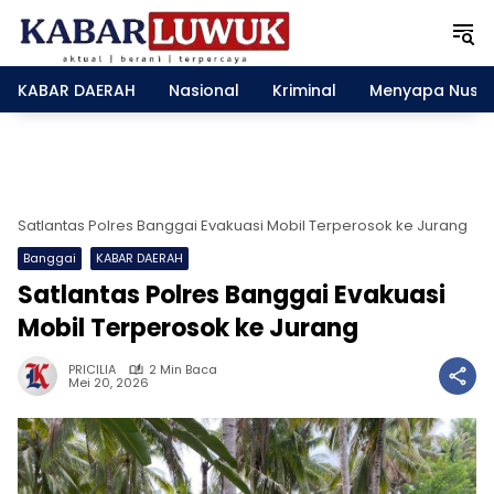
L
a
n
g
KABAR DAERAH
Nasional
Kriminal
Menyapa Nusa
s
u
n
g
k
e
Satlantas Polres Banggai Evakuasi Mobil Terperosok ke Jurang
k
Banggai
KABAR DAERAH
o
n
Satlantas Polres Banggai Evakuasi
t
Mobil Terperosok ke Jurang
e
n
PRICILIA
2 Min Baca
Mei 20, 2026