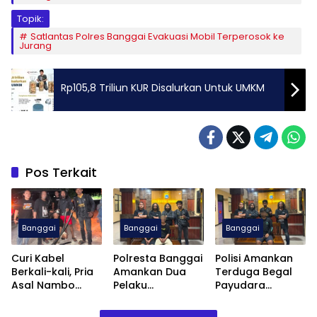
Topik:
Satlantas Polres Banggai Evakuasi Mobil Terperosok ke
Jurang
Rp105,8 Triliun KUR Disalurkan Untuk UMKM
Pos Terkait
Banggai
Banggai
Banggai
Curi Kabel
Polresta Banggai
Polisi Amankan
Berkali-kali, Pria
Amankan Dua
Terduga Begal
Asal Nambo
Pelaku
Payudara
Diamankan
Pengeroyokan
Terhadap
Polresta Banggai
Anak
Remaja Putri di