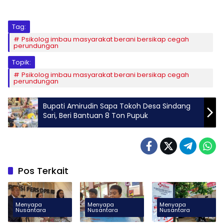
Tag:
Psikolog imbau masyarakat berani bersikap cegah
perundungan
Topik:
Psikolog imbau masyarakat berani bersikap cegah
perundungan
Bupati Amirudin Sapa Tokoh Desa Sindang
Sari, Beri Bantuan 8 Ton Pupuk
Pos Terkait
Menyapa
Menyapa
Menyapa
Nusantara
Nusantara
Nusantara