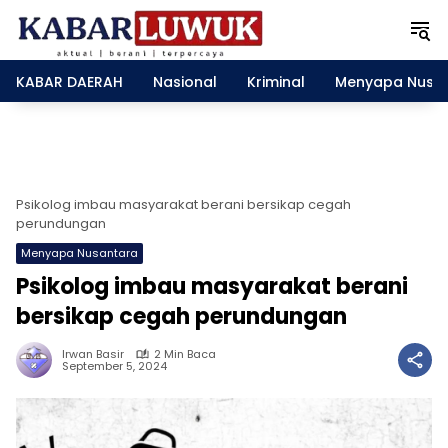
L
a
n
g
KABAR DAERAH
Nasional
Kriminal
Menyapa Nusa
s
u
n
g
k
e
Psikolog imbau masyarakat berani bersikap cegah
k
perundungan
o
Menyapa Nusantara
n
Psikolog imbau masyarakat berani
t
e
bersikap cegah perundungan
n
Irwan Basir
2 Min Baca
September 5, 2024