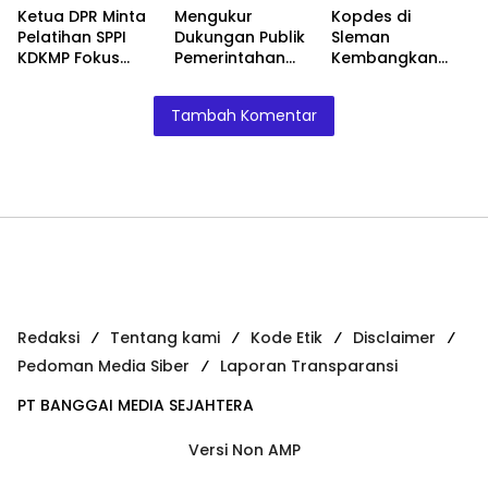
Ketua DPR Minta
Mengukur
Kopdes di
Pelatihan SPPI
Dukungan Publik
Sleman
KDKMP Fokus
Pemerintahan
Kembangkan
Pada Manajerial
Prabowo
Usaha Pertanian
Saja
Hingga Klinik
Tambah Komentar
Kesehatan
Redaksi
Tentang kami
Kode Etik
Disclaimer
Pedoman Media Siber
Laporan Transparansi
PT BANGGAI MEDIA SEJAHTERA
Versi Non AMP