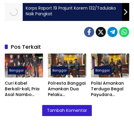
Korps Raport 19 Prajurit Korem 132/Tadulako
Naik Pangkat
Pos Terkait
Banggai
Banggai
Banggai
Curi Kabel
Polresta Banggai
Polisi Amankan
Berkali-kali, Pria
Amankan Dua
Terduga Begal
Asal Nambo
Pelaku
Payudara
Diamankan
Pengeroyokan
Terhadap
Polresta Banggai
Anak
Remaja Putri di
Tambah Komentar
Luwuk