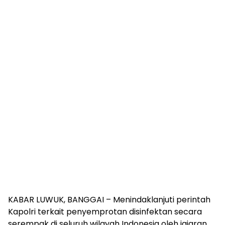
KABAR LUWUK, BANGGAI – Menindaklanjuti perintah
Kapolri terkait penyemprotan disinfektan secara
serempak di seluruh wilayah Indonesia oleh jajaran