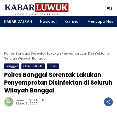
L
a
n
g
KABAR DAERAH
Nasional
Kriminal
Menyapa Nusa
s
u
n
g
k
e
Polres Banggai Serentak Lakukan Penyemprotan Disinfektan di
k
Seluruh Wilayah Banggai
o
Banggai
KABAR DAERAH
Terkini
n
Polres Banggai Serentak Lakukan
t
e
Penyemprotan Disinfektan di Seluruh
n
Wilayah Banggai
Admin
2 Min Baca
Maret 31, 2020