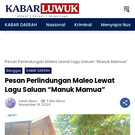
L
a
n
g
KABAR DAERAH
Nasional
Kriminal
Menyapa Nusa
s
u
n
g
k
e
Pesan Perlindungan Maleo Lewat Lagu Saluan “Manuk Mamua”
k
Banggai
KABAR DAERAH
o
n
Pesan Perlindungan Maleo Lewat
t
Lagu Saluan “Manuk Mamua”
e
n
Irwan Basir
3 Min Baca
November 19, 2024