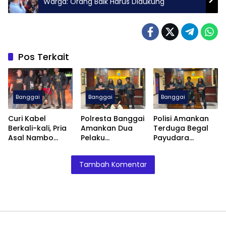
Warga: Orang Baik Harus Didukung
Pos Terkait
Banggai
Banggai
Banggai
Curi Kabel
Polresta Banggai
Polisi Amankan
Berkali-kali, Pria
Amankan Dua
Terduga Begal
Asal Nambo
Pelaku
Payudara
Diamankan
Pengeroyokan
Terhadap
Polresta Banggai
Anak
Remaja Putri di
Tambah Komentar
Luwuk