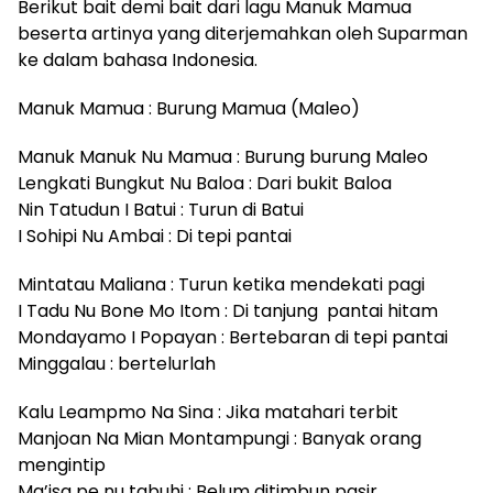
Berikut bait demi bait dari lagu Manuk Mamua
beserta artinya yang diterjemahkan oleh Suparman
ke dalam bahasa Indonesia.
Manuk Mamua : Burung Mamua (Maleo)
Manuk Manuk Nu Mamua : Burung burung Maleo
Lengkati Bungkut Nu Baloa : Dari bukit Baloa
Nin Tatudun I Batui : Turun di Batui
I Sohipi Nu Ambai : Di tepi pantai
Mintatau Maliana : Turun ketika mendekati pagi
I Tadu Nu Bone Mo Itom : Di tanjung pantai hitam
Mondayamo I Popayan : Bertebaran di tepi pantai
Minggalau : bertelurlah
Kalu Leampmo Na Sina : Jika matahari terbit
Manjoan Na Mian Montampungi : Banyak orang
mengintip
Ma’isa pe nu tabuhi : Belum ditimbun pasir