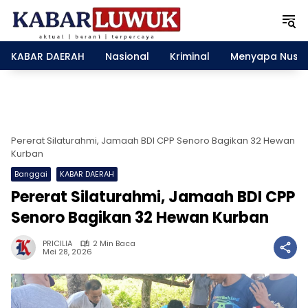
L
a
n
g
KABAR DAERAH
Nasional
Kriminal
Menyapa Nusa
s
u
n
g
k
e
Pererat Silaturahmi, Jamaah BDI CPP Senoro Bagikan 32 Hewan
k
Kurban
o
Banggai
KABAR DAERAH
n
Pererat Silaturahmi, Jamaah BDI CPP
t
e
Senoro Bagikan 32 Hewan Kurban
n
PRICILIA
2 Min Baca
Mei 28, 2026