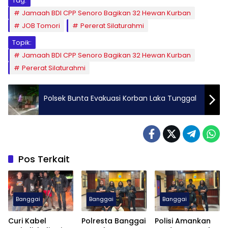
Tag:
Jamaah BDI CPP Senoro Bagikan 32 Hewan Kurban
JOB Tomori
Pererat Silaturahmi
Topik:
Jamaah BDI CPP Senoro Bagikan 32 Hewan Kurban
Pererat Silaturahmi
Polsek Bunta Evakuasi Korban Laka Tunggal
Pos Terkait
Banggai
Banggai
Banggai
Curi Kabel
Polresta Banggai
Polisi Amankan