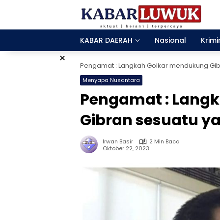
Langsung
ke
konten
KABAR DAERAH
Nasional
Krimi
×
Pengamat : Langkah Golkar mendukung Gib
Menyapa Nusantara
Pengamat : Lang
Gibran sesuatu y
Irwan Basir
2 Min Baca
Oktober 22, 2023