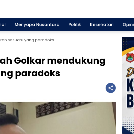
nal
Menyapa Nusantara
Politik
Kesehatan
Opini
ran sesuatu yang paradoks
kah Golkar mendukung
ang paradoks