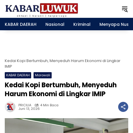
L
a
n
g
KABAR DAERAH
Nasional
Kriminal
Menyapa Nusa
s
u
n
g
k
e
Kedai Kopi Bertumbuh, Menyeduh Harum Ekonomi di Lingkar
k
IMIP
o
KABAR DAERAH
Morowali
n
Kedai Kopi Bertumbuh, Menyeduh
t
e
Harum Ekonomi di Lingkar IMIP
n
PRICILIA
4 Min Baca
Juni 13, 2026