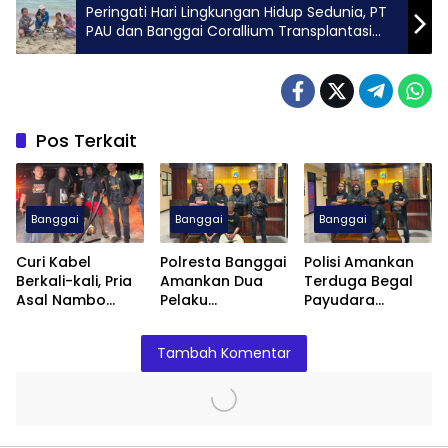
Peringati Hari Lingkungan Hidup Sedunia, PT
PAU dan Banggai Corallium Transplantasi
300 Bibit Karang di Tanjung Tuwis
Pos Terkait
Banggai
Banggai
Banggai
Curi Kabel
Polresta Banggai
Polisi Amankan
Berkali-kali, Pria
Amankan Dua
Terduga Begal
Asal Nambo
Pelaku
Payudara
Diamankan
Pengeroyokan
Terhadap
Polresta Banggai
Anak
Remaja Putri di
Tambah Komentar
Luwuk