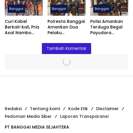
Banggai
Banggai
Banggai
Curi Kabel
Polresta Banggai
Polisi Amankan
Berkali-kali, Pria
Amankan Dua
Terduga Begal
Asal Nambo
Pelaku
Payudara
Diamankan
Pengeroyokan
Terhadap
Polresta Banggai
Anak
Remaja Putri di
Tambah Komentar
Luwuk
Redaksi
Tentang kami
Kode Etik
Disclaimer
Pedoman Media Siber
Laporan Transparansi
PT BANGGAI MEDIA SEJAHTERA