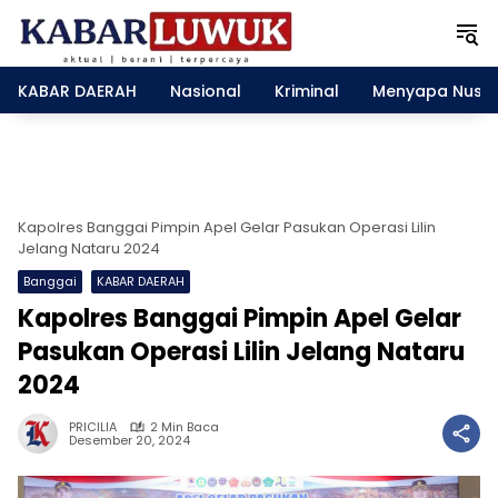
L
a
n
g
KABAR DAERAH
Nasional
Kriminal
Menyapa Nusa
s
u
n
g
k
e
Kapolres Banggai Pimpin Apel Gelar Pasukan Operasi Lilin
k
Jelang Nataru 2024
o
Banggai
KABAR DAERAH
n
Kapolres Banggai Pimpin Apel Gelar
t
e
Pasukan Operasi Lilin Jelang Nataru
n
2024
PRICILIA
2 Min Baca
Desember 20, 2024