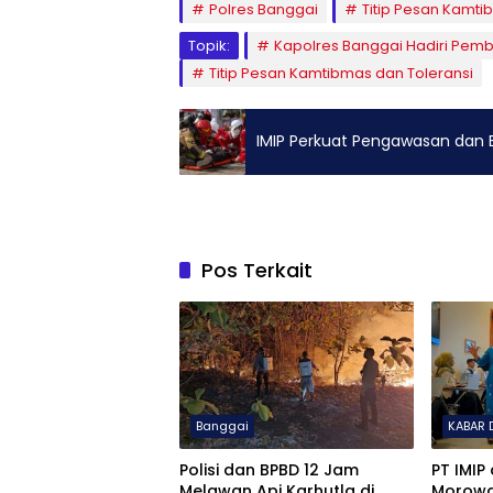
Polres Banggai
Titip Pesan Kamti
Topik:
Kapolres Banggai Hadiri Pem
Titip Pesan Kamtibmas dan Toleransi
IMIP Perkuat Pengawasan dan
Pos Terkait
Banggai
KABAR 
Polisi dan BPBD 12 Jam
PT IMIP
Melawan Api Karhutla di
Morowal