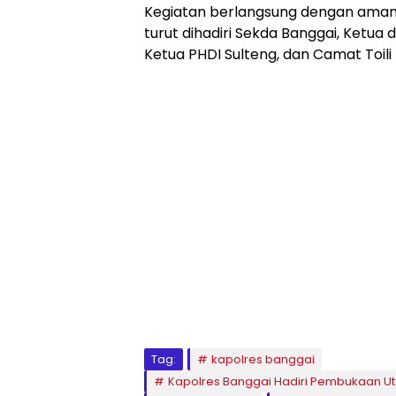
Kegiatan berlangsung dengan aman d
turut dihadiri Sekda Banggai, Ketua 
Ketua PHDI Sulteng, dan Camat Toili 
Tag:
kapolres banggai
Kapolres Banggai Hadiri Pembukaan U