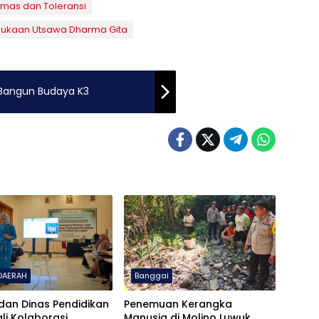
bmas dan Toleransi
bukaan Utsawa Dharma Gita
 Bangun Budaya K3
DAERAH
Banggai
 dan Dinas Pendidikan
Penemuan Kerangka
i Kolaborasi
Manusia di Molino Luwuk