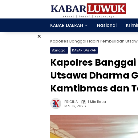
Langsung
ke
konten
KABAR DAERAH
Nasional
Krimi
×
Kapolres Banggai Hadiri Pembukaan Utsawa
Banggai
KABAR DAERAH
Kapolres Banggai
Utsawa Dharma Git
Kamtibmas dan To
PRICILIA
1 Min Baca
Mei 16, 2026