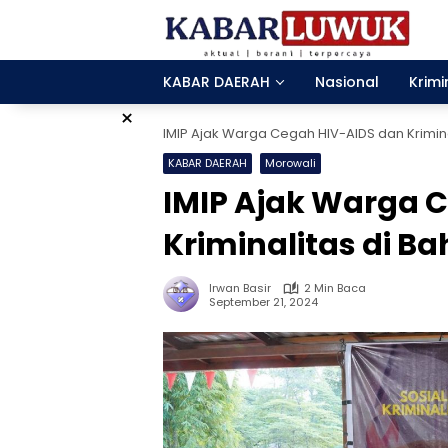
Langsung
ke
konten
KABAR DAERAH
Nasional
Krimi
×
IMIP Ajak Warga Cegah HIV-AIDS dan Krimin
KABAR DAERAH
Morowali
IMIP Ajak Warga 
Kriminalitas di B
Irwan Basir
2 Min Baca
September 21, 2024