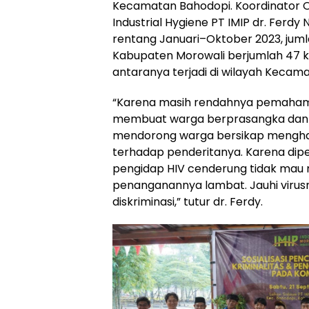
Kecamatan Bahodopi. Koordinator O
Industrial Hygiene PT IMIP dr. Fer
rentang Januari–Oktober 2023, jumla
Kabupaten Morowali berjumlah 47 ka
antaranya terjadi di wilayah Kecam
“Karena masih rendahnya pemahama
membuat warga berprasangka dan a
mendorong warga bersikap menghaki
terhadap penderitanya. Karena diper
pengidap HIV cenderung tidak mau 
penanganannya lambat. Jauhi virus
diskriminasi,” tutur dr. Ferdy.