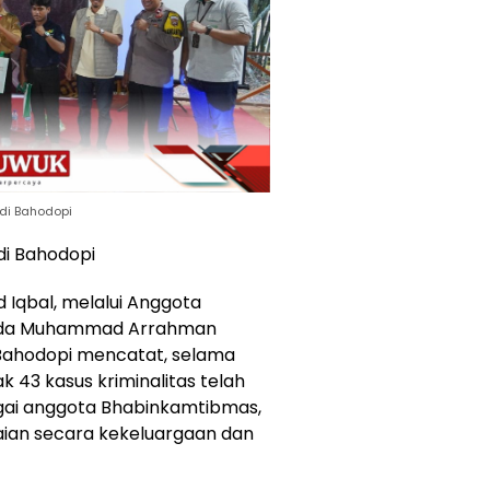
 di Bahodopi
di Bahodopi
Iqbal, melalui Anggota
ipda Muhammad Arrahman
Bahodopi mencatat, selama
k 43 kasus kriminalitas telah
agai anggota Bhabinkamtibmas,
ian secara kekeluargaan dan