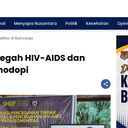
nal
Menyapa Nusantara
Politik
Kesehatan
Opini
alitas di Bahodopi
Cegah HIV-AIDS dan
ahodopi