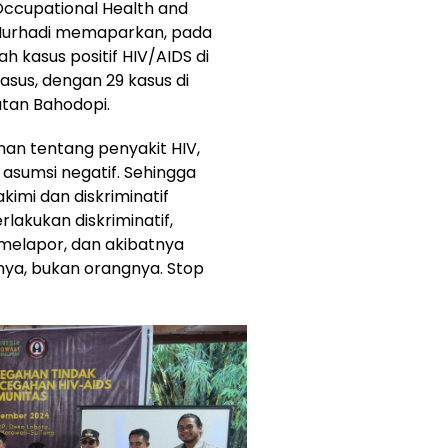
ccupational Health and
dy Nurhadi memaparkan, pada
h kasus positif HIV/AIDS di
sus, dengan 29 kasus di
atan Bahodopi.
n tentang penyakit HIV,
sumsi negatif. Sehingga
mi dan diskriminatif
lakukan diskriminatif,
melapor, dan akibatnya
nya, bukan orangnya. Stop