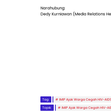
Narahubung:
Dedy Kurniawan (Media Relations He
Tag:
IMIP Ajak Warga Cegah HIV-AIDS
Topik:
IMIP Ajak Warga Cegah HIV-AID