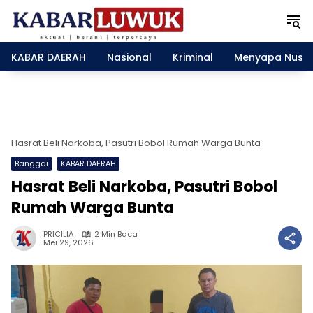
L
a
n
g
KABAR DAERAH
Nasional
Kriminal
Menyapa Nusa
s
u
n
g
k
e
Hasrat Beli Narkoba, Pasutri Bobol Rumah Warga Bunta
k
Banggai
KABAR DAERAH
o
n
Hasrat Beli Narkoba, Pasutri Bobol
t
Rumah Warga Bunta
e
n
PRICILIA
2 Min Baca
Mei 29, 2026