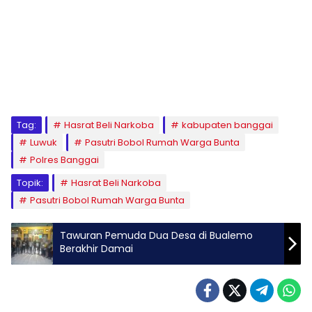
Tag:
Hasrat Beli Narkoba
kabupaten banggai
Luwuk
Pasutri Bobol Rumah Warga Bunta
Polres Banggai
Topik:
Hasrat Beli Narkoba
Pasutri Bobol Rumah Warga Bunta
Tawuran Pemuda Dua Desa di Bualemo
Berakhir Damai