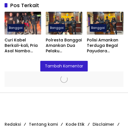
Pos Terkait
Banggai
Banggai
Banggai
Curi Kabel
Polresta Banggai
Polisi Amankan
Berkali-kali, Pria
Amankan Dua
Terduga Begal
Asal Nambo
Pelaku
Payudara
Diamankan
Pengeroyokan
Terhadap
Polresta Banggai
Anak
Remaja Putri di
Tambah Komentar
Luwuk
Redaksi
Tentang kami
Kode Etik
Disclaimer