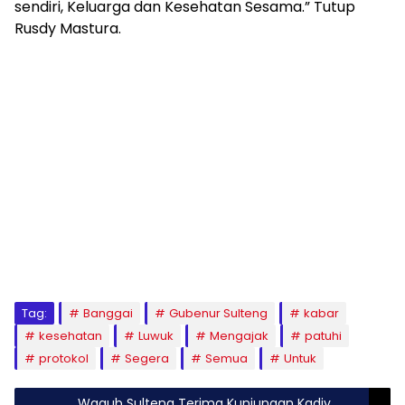
sendiri, Keluarga dan Kesehatan Sesama.” Tutup
Rusdy Mastura.
Tag:
Banggai
Gubenur Sulteng
kabar
kesehatan
Luwuk
Mengajak
patuhi
protokol
Segera
Semua
Untuk
Wagub Sulteng Terima Kunjungan Kadiv,