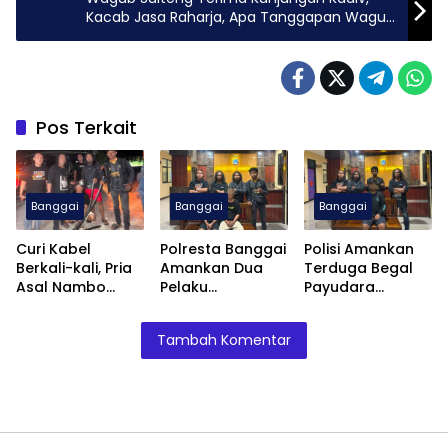
Kacab Jasa Raharja, Apa Tanggapan Wagub
?
Pos Terkait
Banggai
Banggai
Banggai
Curi Kabel
Polresta Banggai
Polisi Amankan
Berkali-kali, Pria
Amankan Dua
Terduga Begal
Asal Nambo
Pelaku
Payudara
Diamankan
Pengeroyokan
Terhadap
Polresta Banggai
Anak
Remaja Putri di
Tambah Komentar
Luwuk