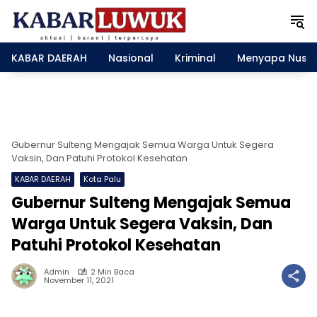
L
a
n
g
KABAR DAERAH
Nasional
Kriminal
Menyapa Nusa
s
u
n
g
k
e
Gubernur Sulteng Mengajak Semua Warga Untuk Segera
k
Vaksin, Dan Patuhi Protokol Kesehatan
o
KABAR DAERAH
Kota Palu
n
Gubernur Sulteng Mengajak Semua
t
e
Warga Untuk Segera Vaksin, Dan
n
Patuhi Protokol Kesehatan
Admin
2 Min Baca
November 11, 2021