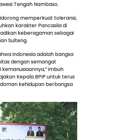
lawesi Tengah Nambaso.
 didorong memperkuat toleransi,
hkan karakter Pancasila di
njadikan keberagaman sebagai
an Sulteng.
bahwa indonesia adalah bangsa
iusitas dengan semangat
ai kemanusiaannya,” imbuh
jakan Kepala BPIP untuk terus
edoman kehidupan berbangsa