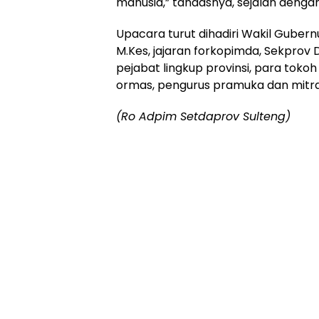
manusia,” tandasnya, sejalan denga
Upacara turut dihadiri Wakil Gubernur
M.Kes, jajaran forkopimda, Sekprov D
pejabat lingkup provinsi, para toko
ormas, pengurus pramuka dan mitra 
(Ro Adpim Setdaprov Sulteng)