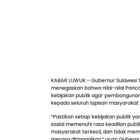
KABAR LUWUK – Gubernur Sulawesi Te
menegaskan bahwa nilai-nilai Panca
kebijakan publik agar pembangunan y
kepada seluruh lapisan masyarakat 
“Pastikan setiap kebijakan publik ya
sosial memenuhi rasa keadilan publ
masyarakat terkecil, dan tidak me
merasa ditinggalkan,” ucap Guber