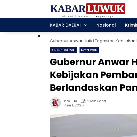
Langsung
ke
konten
KABAR DAERAH
Nasional
Krimi
×
Gubernur Anwar Hafid Tegaskan Kebijakan
KABAR DAERAH
Kota Palu
Gubernur Anwar H
Kebijakan Pemba
Berlandaskan Pan
PRICILIA
2 Min Baca
Juni 1, 2026