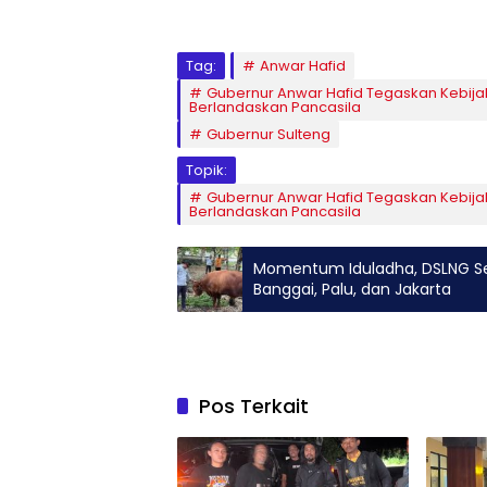
Tag:
Anwar Hafid
Gubernur Anwar Hafid Tegaskan Kebi
Berlandaskan Pancasila
Gubernur Sulteng
Topik:
Gubernur Anwar Hafid Tegaskan Kebi
Berlandaskan Pancasila
Momentum Iduladha, DSLNG Se
Banggai, Palu, dan Jakarta
Pos Terkait