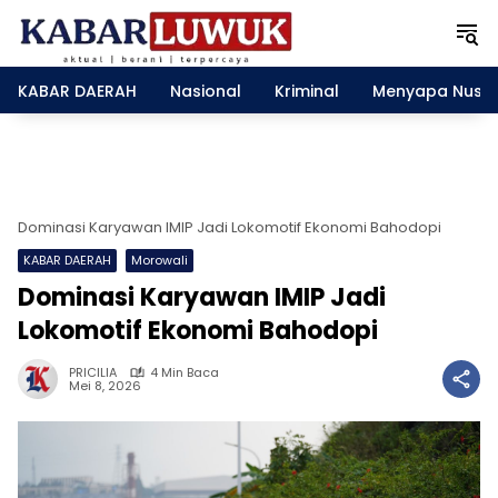
L
a
n
g
KABAR DAERAH
Nasional
Kriminal
Menyapa Nusa
s
u
n
g
k
e
Dominasi Karyawan IMIP Jadi Lokomotif Ekonomi Bahodopi
k
KABAR DAERAH
Morowali
o
n
Dominasi Karyawan IMIP Jadi
t
Lokomotif Ekonomi Bahodopi
e
n
PRICILIA
4 Min Baca
Mei 8, 2026