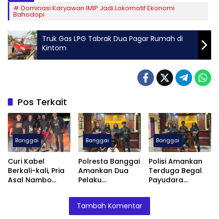
Dominasi Karyawan IMIP Jadi Lokomotif Ekonomi
Bahodopi
Truk Gas LPG Tabrak Dua Pagar Rumah di
Kintom
Pos Terkait
Banggai
Banggai
Banggai
Curi Kabel
Polresta Banggai
Polisi Amankan
Berkali-kali, Pria
Amankan Dua
Terduga Begal
Asal Nambo
Pelaku
Payudara
Diamankan
Pengeroyokan
Terhadap
Polresta Banggai
Anak
Remaja Putri di
Tambah Komentar
Luwuk