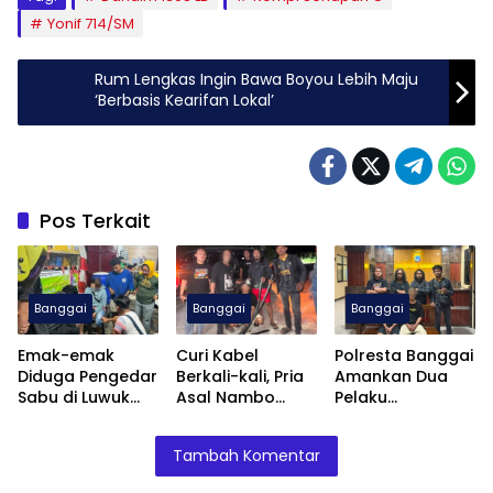
Yonif 714/SM
Rum Lengkas Ingin Bawa Boyou Lebih Maju
‘Berbasis Kearifan Lokal’
Pos Terkait
Banggai
Banggai
Banggai
Emak-emak
Curi Kabel
Polresta Banggai
Diduga Pengedar
Berkali-kali, Pria
Amankan Dua
Sabu di Luwuk
Asal Nambo
Pelaku
Banggai
Diamankan
Pengeroyokan
Ditangkap Polisi
Polresta Banggai
Anak
Tambah Komentar