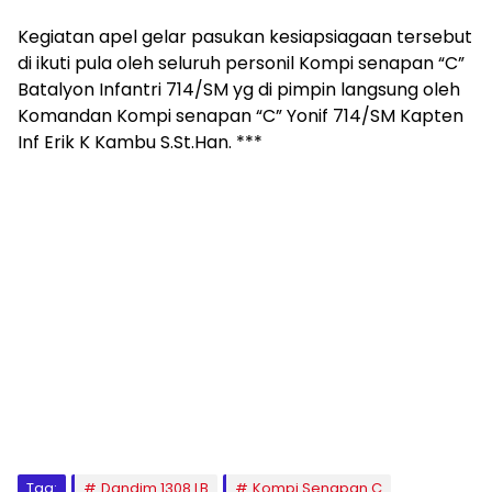
Kegiatan apel gelar pasukan kesiapsiagaan tersebut
di ikuti pula oleh seluruh personil Kompi senapan “C”
Batalyon Infantri 714/SM yg di pimpin langsung oleh
Komandan Kompi senapan “C” Yonif 714/SM Kapten
Inf Erik K Kambu S.St.Han. ***
Tag:
Dandim 1308 LB
Kompi Senapan C