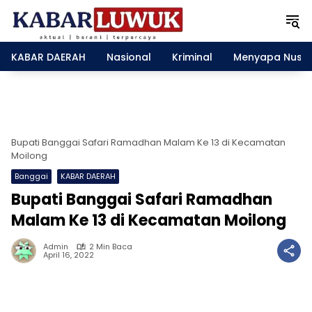
L
a
n
g
KABAR DAERAH
Nasional
Kriminal
Menyapa Nusa
s
u
n
g
k
e
Bupati Banggai Safari Ramadhan Malam Ke 13 di Kecamatan
k
Moilong
o
Banggai
KABAR DAERAH
n
Bupati Banggai Safari Ramadhan
t
e
Malam Ke 13 di Kecamatan Moilong
n
Admin
2 Min Baca
April 16, 2022