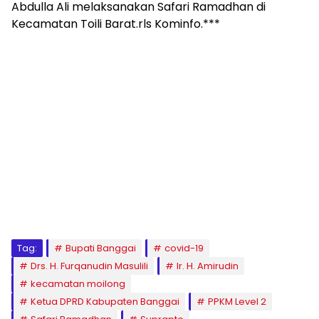
Abdulla Ali melaksanakan Safari Ramadhan di
Kecamatan Toili Barat.rls Kominfo.***
Tag:
Bupati Banggai
covid-19
Drs. H. Furqanudin Masulili
Ir. H. Amirudin
kecamatan moilong
Ketua DPRD Kabupaten Banggai
PPKM Level 2