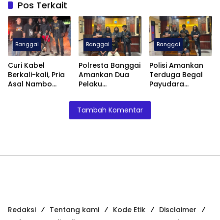
Pos Terkait
Banggai
Banggai
Banggai
Curi Kabel
Polresta Banggai
Polisi Amankan
Berkali-kali, Pria
Amankan Dua
Terduga Begal
Asal Nambo
Pelaku
Payudara
Diamankan
Pengeroyokan
Terhadap
Polresta Banggai
Anak
Remaja Putri di
Tambah Komentar
Luwuk
Redaksi
Tentang kami
Kode Etik
Disclaimer