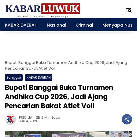
L
a
n
g
KABAR DAERAH
Nasional
Kriminal
Menyapa Nusa
s
u
n
g
k
e
Bupati Banggai Buka Turnamen Andhika Cup 2026, Jadi Ajang
k
Pencarian Bakat Atlet Voli
o
Banggai
KABAR DAERAH
n
Bupati Banggai Buka Turnamen
t
e
Andhika Cup 2026, Jadi Ajang
n
Pencarian Bakat Atlet Voli
PRICILIA
2 Min Baca
Juli 4, 2026