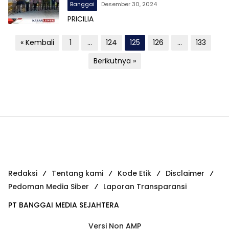
Banggai
Desember 30, 2024
PRICILIA
P
« Kembali
1
…
124
125
126
…
133
a
Berikutnya »
g
i
n
a
s
i
p
Redaksi
Tentang kami
Kode Etik
Disclaimer
o
Pedoman Media Siber
Laporan Transparansi
s
PT BANGGAI MEDIA SEJAHTERA
Versi Non AMP