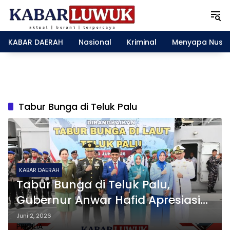
L
a
n
g
KABAR DAERAH
Nasional
Kriminal
Menyapa Nusa
s
u
n
g
k
e
Tabur Bunga di Teluk Palu
k
o
n
t
e
n
KABAR DAERAH
Tabur Bunga di Teluk Palu,
Gubernur Anwar Hafid Apresiasi
Kemanunggalan TNI AL Lewat
Juni 2, 2026
PRICILIA