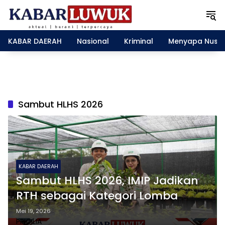
L
a
n
g
KABAR DAERAH
Nasional
Kriminal
Menyapa Nusa
s
u
n
g
k
e
Sambut HLHS 2026
k
o
n
t
e
n
KABAR DAERAH
Sambut HLHS 2026, IMIP Jadikan
RTH sebagai Kategori Lomba
Mei 19, 2026
PRICILIA