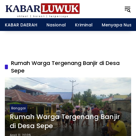
L
a
n
g
KABAR DAERAH
Nasional
Kriminal
Menyapa Nusa
s
u
n
g
k
e
Rumah Warga Tergenang Banjir di Desa
k
Sepe
o
n
t
e
n
Banggai
Rumah Warga Tergenang Banjir
di Desa Sepe
April 11, 2026