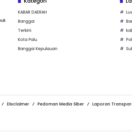
Kategori
La
KABAR DAERAH
Lu
wuk
Banggai
Ba
Terkini
ka
Kota Palu
Po
Banggai Kepulauan
Su
Disclaimer
Pedoman Media Siber
Laporan Transpar