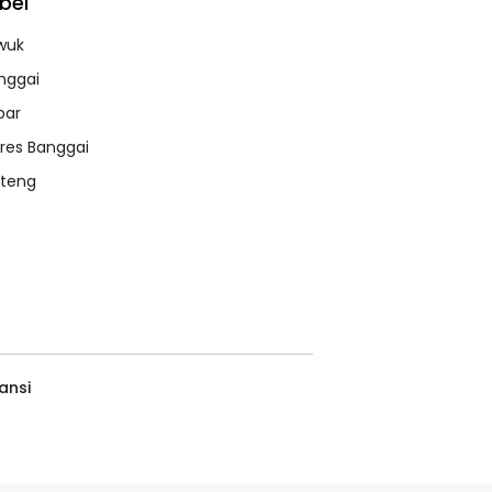
bel
wuk
nggai
bar
lres Banggai
lteng
ansi