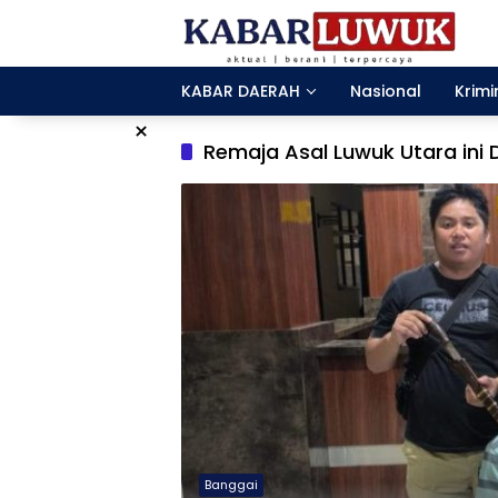
Langsung
ke
konten
KABAR DAERAH
Nasional
Krimi
×
Remaja Asal Luwuk Utara ini 
Banggai