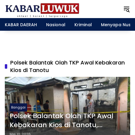
L
a
n
g
KABAR DAERAH
Nasional
Kriminal
Menyapa Nusa
s
u
n
g
k
e
Polsek Balantak Olah TKP Awal Kebakaran
k
Kios di Tanotu
o
n
t
e
n
Banggai
Polsek Balantak Olah TKP Awal
Kebakaran Kios di Tanotu,
Kerugian Ditaksir Rp200 Juta
Mei 10, 2026