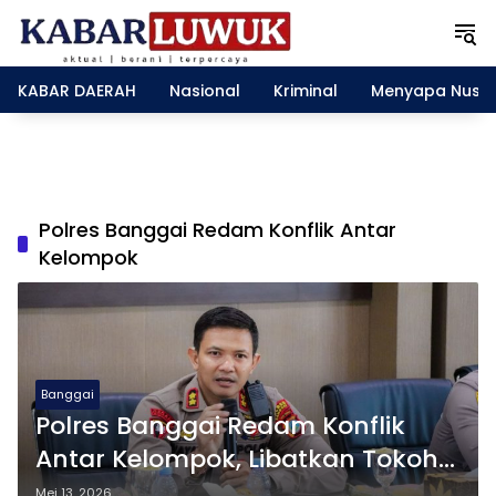
L
a
n
g
KABAR DAERAH
Nasional
Kriminal
Menyapa Nusa
s
u
n
g
k
e
Polres Banggai Redam Konflik Antar
k
Kelompok
o
n
t
e
n
Banggai
Polres Banggai Redam Konflik
Antar Kelompok, Libatkan Tokoh
Masyarakat
Mei 13, 2026