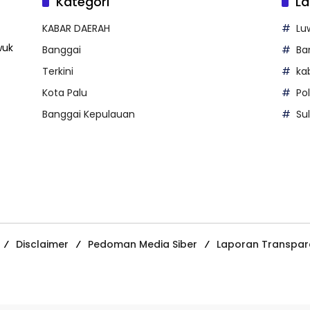
Kategori
La
KABAR DAERAH
Lu
wuk
Banggai
Ba
Terkini
ka
Kota Palu
Po
Banggai Kepulauan
Su
Disclaimer
Pedoman Media Siber
Laporan Transpar