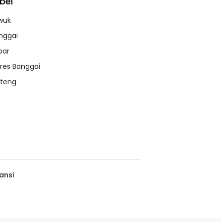
bel
wuk
nggai
bar
lres Banggai
lteng
ansi