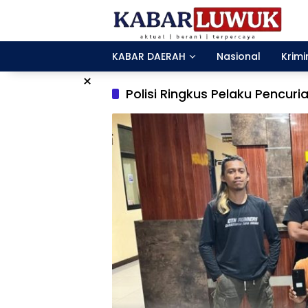
Langsung
ke
konten
KABAR DAERAH
Nasional
Krimi
×
Polisi Ringkus Pelaku Pencur