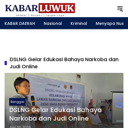
L
a
n
g
KABAR DAERAH
Nasional
Kriminal
Menyapa Nusa
s
u
n
g
k
e
DSLNG Gelar Edukasi Bahaya Narkoba dan
k
Judi Online
o
n
t
e
n
Banggai
DSLNG Gelar Edukasi Bahaya
Narkoba dan Judi Online
Juni 30, 2026