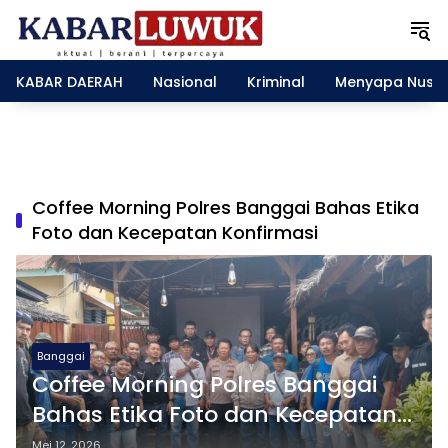
L
a
n
g
KABAR DAERAH
Nasional
Kriminal
Menyapa Nusa
s
u
n
g
k
e
Coffee Morning Polres Banggai Bahas Etika
k
Foto dan Kecepatan Konfirmasi
o
n
t
e
n
Banggai
Coffee Morning Polres Banggai
Bahas Etika Foto dan Kecepatan
Konfirmasi
Mei 12, 2026