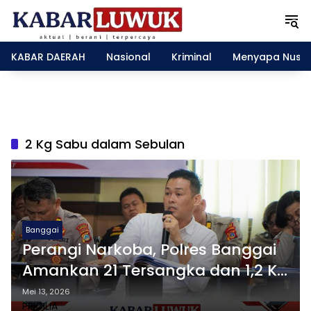
L
a
n
g
KABAR DAERAH
Nasional
Kriminal
Menyapa Nusa
s
u
n
g
k
e
2 Kg Sabu dalam Sebulan
k
o
n
t
e
n
Banggai
Perangi Narkoba, Polres Banggai
Amankan 21 Tersangka dan 1,2 Kg
Sabu dalam Sebulan
Mei 13, 2026
PRICILIA