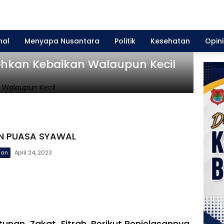
nal
Menyapa Nusantara
Politik
Kesehatan
Opini
hkan Kebaikan Walaupun Kecil
N PUASA SYAWAL
uan
April 24, 2023
tunan Zakat Fitrah, Berikut Penjelasannya