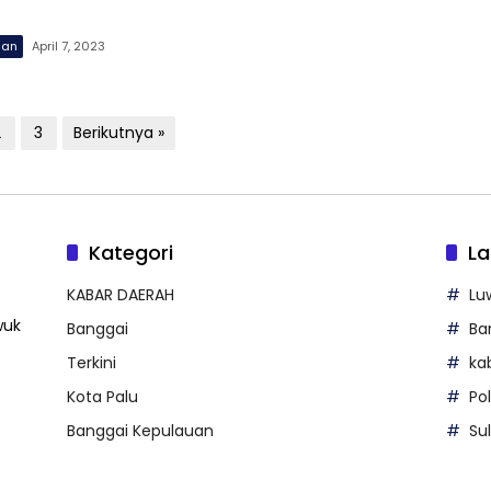
uan
April 7, 2023
2
3
Berikutnya »
Kategori
La
KABAR DAERAH
Lu
wuk
Banggai
Ba
Terkini
ka
Kota Palu
Po
Banggai Kepulauan
Su