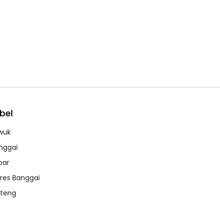
bel
wuk
nggai
bar
lres Banggai
lteng