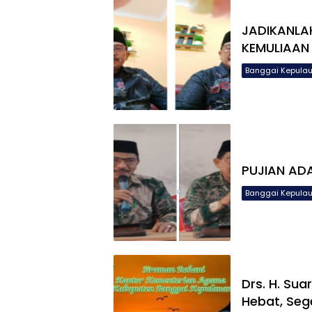
JADIKANLA
KEMULIAAN
Banggai Kepula
PUJIAN AD
Banggai Kepula
Drs. H. Sua
Hebat, Seg