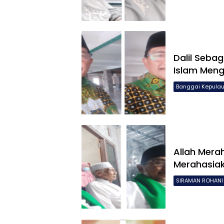
Dalil Seba
Islam Meng
Banggai Kepula
Allah Mera
Merahasia
SIRAMAN ROHANI