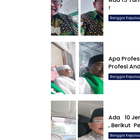
!
Banggai Kepula
Apa Profe
Profesi An
Banggai Kepula
Ada 10 Jen
, Berikut P
Banggai Kepula