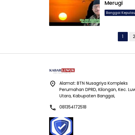
Merugi
Banggai Kepula
Paginasi
1
pos
Alamat: BTN Nusagriya Kompleks
Perumahan DPRD, Kilongan, Kec. Lu
Utara, Kabupaten Banggai,
081354172518