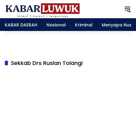
L
a
n
g
KABAR DAERAH
Nasional
Kriminal
Menyapa Nusa
s
u
n
g
k
e
Sekkab Drs Ruslan Tolangi
k
o
n
t
e
n