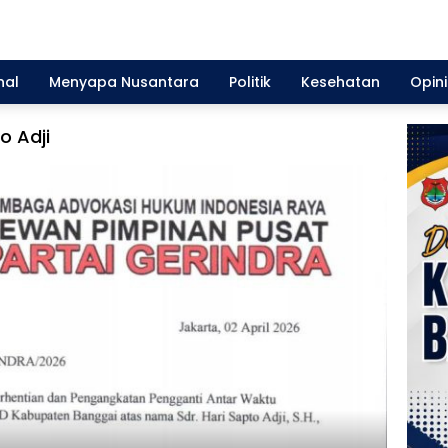
nal
Menyapa Nusantara
Politik
Kesehatan
Opini
o Adji