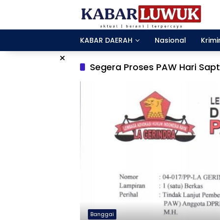
Langsung
ke
konten
KABAR DAERAH
Nasional
Krimi
×
Segera Proses PAW Hari Sapt
Banggai