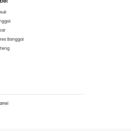
bel
wuk
nggai
bar
lres Banggai
lteng
ansi