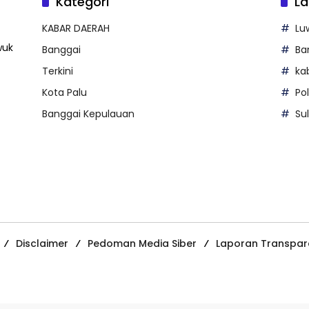
Kategori
La
KABAR DAERAH
Lu
wuk
Banggai
Ba
Terkini
ka
Kota Palu
Po
Banggai Kepulauan
Su
Disclaimer
Pedoman Media Siber
Laporan Transpar