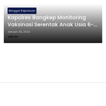
Banggai Kepulauan
Kapolres Bangkep Monitoring
Vaksinasi Serentak Anak Usia 6-11
Tahun
Januari 26, 2022
admin