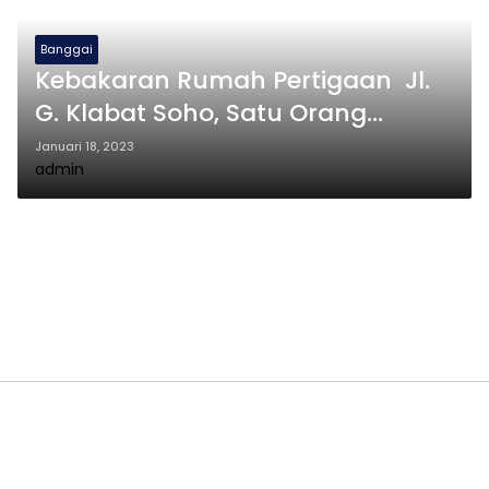
Banggai
Kebakaran Rumah Pertigaan Jl.
G. Klabat Soho, Satu Orang
Meninggal Dunia
Januari 18, 2023
admin