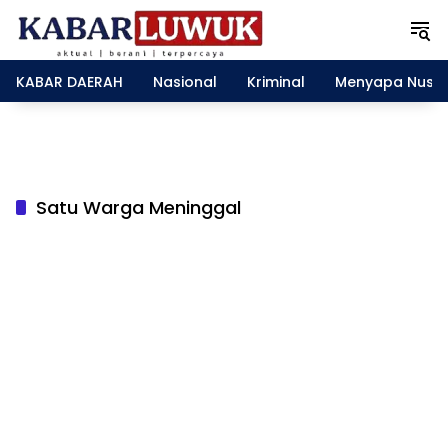
L
a
n
g
KABAR DAERAH
Nasional
Kriminal
Menyapa Nusa
s
u
n
g
k
e
Satu Warga Meninggal
k
o
n
t
e
n