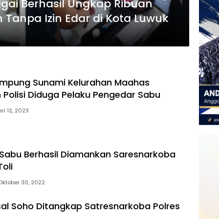
gai Berhasil Ungkap Ribuan
Tanpa Izin Edar di Kota Luwuk
Kampung Sunami Kelurahan Maahas
Polisi Diduga Pelaku Pengedar Sabu
ri 12, 2023
Sabu Berhasil Diamankan Saresnarkoba
Toli
Oktober 30, 2022
l Soho Ditangkap Satresnarkoba Polres