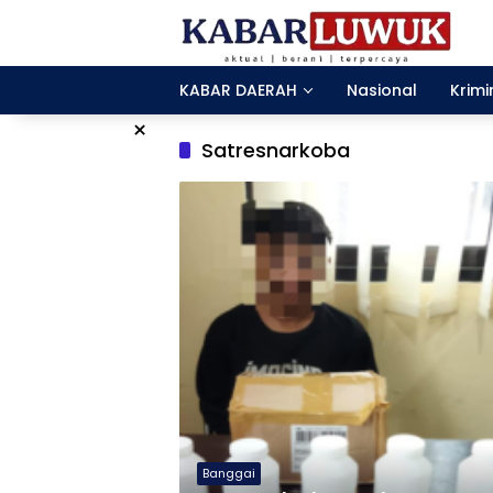
Langsung
ke
konten
KABAR DAERAH
Nasional
Krimi
×
Satresnarkoba
Banggai