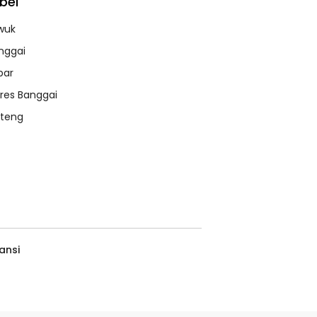
bel
wuk
nggai
bar
lres Banggai
lteng
ansi