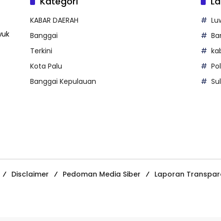
Kategori
La
KABAR DAERAH
Lu
wuk
Banggai
Ba
Terkini
ka
Kota Palu
Po
Banggai Kepulauan
Su
Disclaimer
Pedoman Media Siber
Laporan Transpar