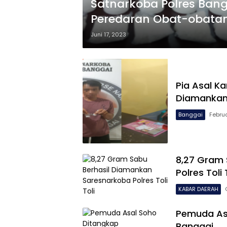
Satnarkoba Polres Bang
Peredaran Obat-obatan 
Juni 17, 2023
Pia Asal 
Diamankan 
Banggai
Februa
8,27 Gram 
Polres Toli 
KABAR DAERAH
Pemuda Asa
Banggai