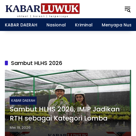
L
a
n
g
KABAR DAERAH
Nasional
Kriminal
Menyapa Nusa
s
u
n
g
k
e
Sambut HLHS 2026
k
o
n
t
e
n
KABAR DAERAH
Sambut HLHS 2026, IMIP Jadikan
RTH sebagai Kategori Lomba
Mei 19, 2026
PRICILIA