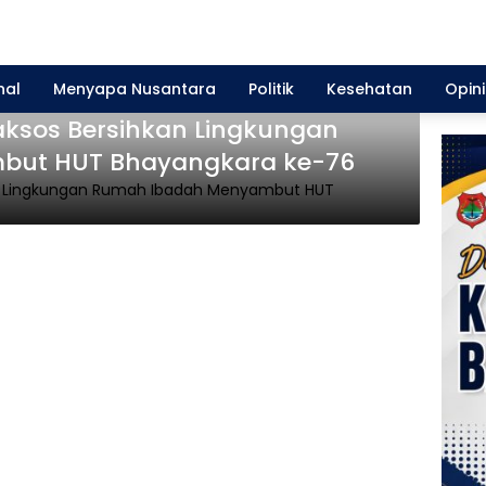
nal
Menyapa Nusantara
Politik
Kesehatan
Opini
aksos Bersihkan Lingkungan
but HUT Bhayangkara ke-76