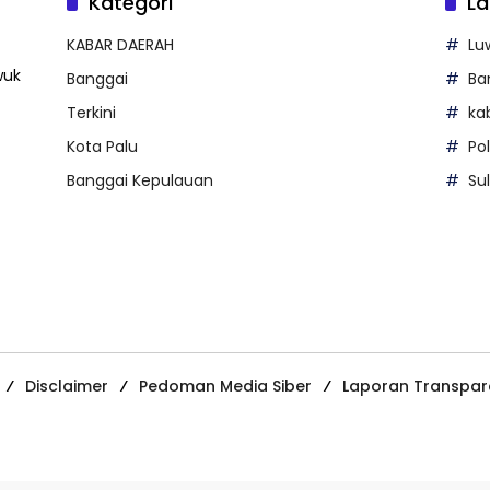
Kategori
La
KABAR DAERAH
Lu
wuk
Banggai
Ba
Terkini
ka
Kota Palu
Po
Banggai Kepulauan
Su
Disclaimer
Pedoman Media Siber
Laporan Transpar