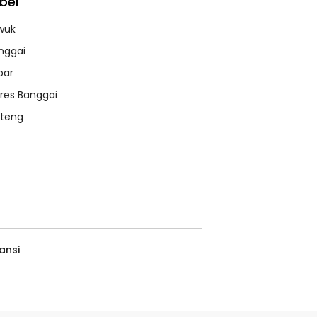
bel
wuk
nggai
bar
lres Banggai
lteng
ansi