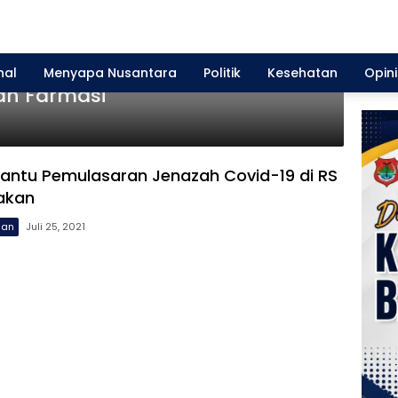
 Akan Melaksanakan Pemusnahan
nal
Menyapa Nusantara
Politik
Kesehatan
Opini
an Farmasi
Bantu Pemulasaran Jenazah Covid-19 di RS
lakan
uan
Juli 25, 2021