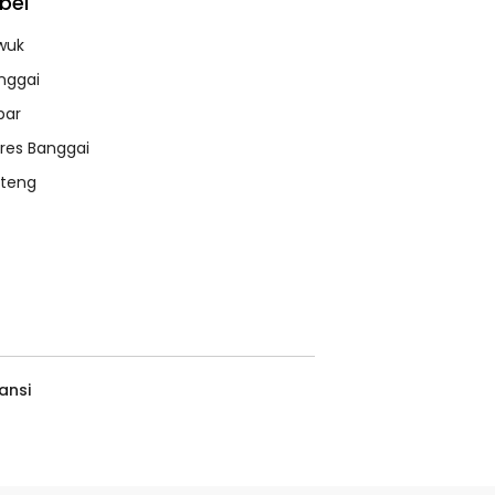
bel
wuk
nggai
bar
lres Banggai
lteng
ansi