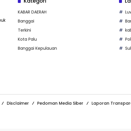
Kategori
La
KABAR DAERAH
Lu
wuk
Banggai
Ba
Terkini
ka
Kota Palu
Po
Banggai Kepulauan
Su
Disclaimer
Pedoman Media Siber
Laporan Transpar