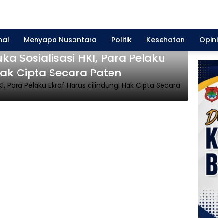
nal
Menyapa Nusantara
Politik
Kesehatan
Opini
ka Sosialisasi HKI, Para Pelaku
Ekraf Harus dilindungi Hak Cipta Secara Paten