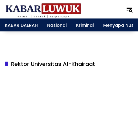
L
a
n
g
KABAR DAERAH
Nasional
Kriminal
Menyapa Nusa
s
u
n
g
k
e
Rektor Universitas Al-Khairaat
k
o
n
t
e
n