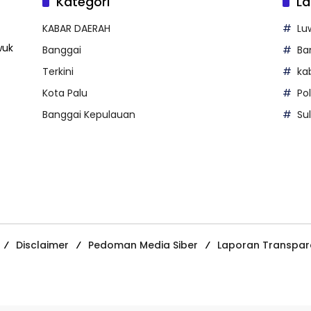
Kategori
La
KABAR DAERAH
Lu
wuk
Banggai
Ba
Terkini
ka
Kota Palu
Po
Banggai Kepulauan
Su
Disclaimer
Pedoman Media Siber
Laporan Transpar