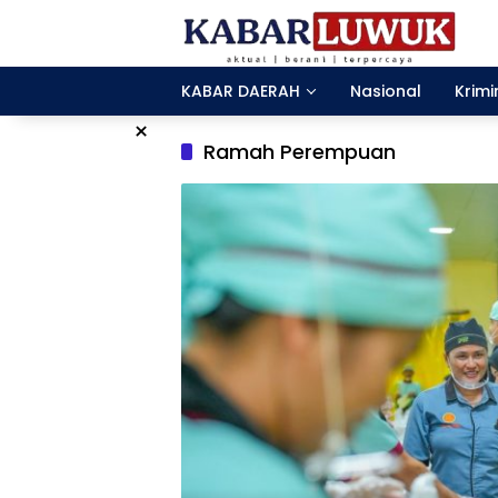
Langsung
ke
konten
KABAR DAERAH
Nasional
Krimi
×
Ramah Perempuan