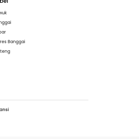
bel
wuk
nggai
bar
lres Banggai
lteng
ansi